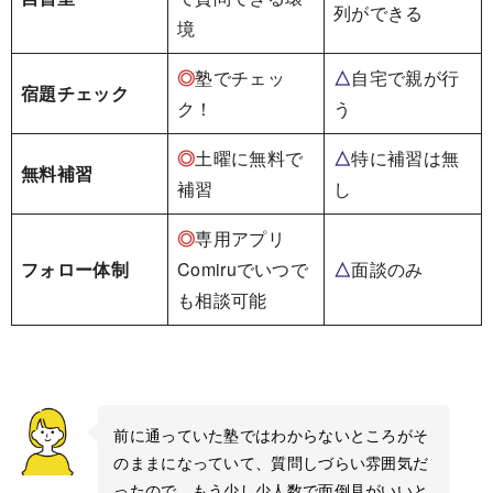
列ができる
境
◎
塾でチェッ
△
自宅で親が行
宿題チェック
ク！
う
◎
土曜に無料で
△
特に補習は無
無料補習
補習
し
◎
専用アプリ
フォロー体制
Comiruでいつで
△
面談のみ
も相談可能
前に通っていた塾ではわからないところがそ
のままになっていて、質問しづらい雰囲気だ
ったので、もう少し少人数で面倒見がいいと