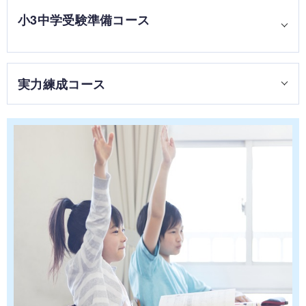
鉛筆を正しく持つことや、ていねいに文字を書くことなど、
小3中学受験準備コース
学びの基礎をしっかり身につけさせます。才能を豊かに育み
ながら、しっかりと学習の基盤を構築するコースです。
集団授業形式で学習基盤を形成するコースです。中学受験を
実力練成コース
お考えの方も、迷われている方も、気軽にご相談ください。
中学受験の基礎をしっかり身につけさせます。
諸学校の学習を固めるとともに、高校受験を徹底して意識し
たコースです。高校受験に深く関連する単元を重点的に指導
するとともに、スピードと精度を高める指導をしています。