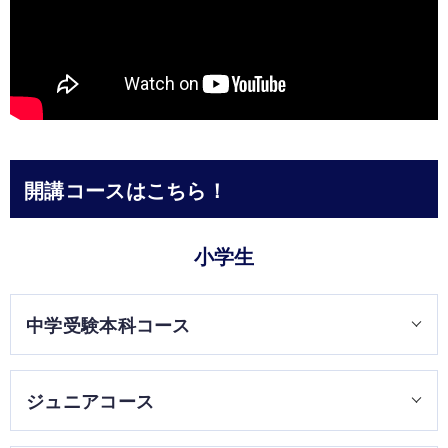
開講コースはこちら！
小学生
中学受験本科コース
私立中学・国公立中学校の受験コースです。創研学院では知
ジュニアコース
識・スキルの確実な定着を目指します。授業後には「先生の
いる自習室」で宿題や課題に取り組んでもらいます。