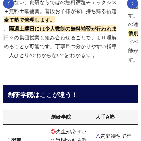
学習状況や進路、ご家庭での様子などお話を伺いま
す。 また、
創研専用アプリ
“Comiru”
が保護者と塾と
の連携をサポート
。
いつでもComiruを介して講師へ
個別相談ができます。
他にも、欠席連絡や説明会等の
イベントの予約、入退室お知らせ通知など、嬉しい機
能がもりだくさんで安心・安全への取り組みも万全で
す。
創研学院はここが違う！
創研学院
大手A塾
◎
先生が必ずい
△
質問待ちで行
自習室
て質問できる環