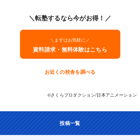
高校受験は「内申点」で決まります。中1から充実した学校生
活を送ることが、高校受験の成功につながります。予習・復
＼転塾するなら今がお得！／
習のやり方、宿題・課題への取り組み方、定期テスト対策の
勉強の仕方をしっかり指導します。そのうえで「実力」を鍛
えていくことで都立・私立・国立を問わず合格を勝ち取るこ
とができます。
＼まずはお気軽に／
創研学院に通っている中学生は日々充実した中学校生活を送
資料請求・無料体験はこちら
っています。
お近くの校舎を調べる
©さくらプロダクション/日本アニメーション
投稿一覧