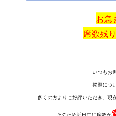
お急
席数残
いつもお
掲題につ
多くの方よりご好評いただき、現
そのため近日中に席数が