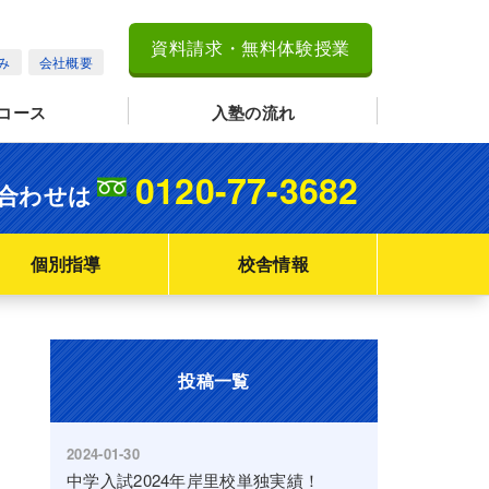
資料請求・無料体験授業
み
会社概要
コース
入塾の流れ
0120-77-3682
合わせは
個別指導
校舎情報
投稿一覧
2024-01-30
中学入試2024年岸里校単独実績！