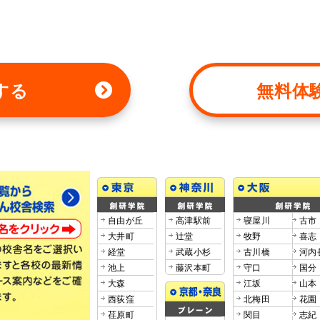
する
無料体
自由が丘
高津駅前
寝屋川
古市
大井町
辻堂
牧野
喜志
経堂
武蔵小杉
古川橋
河内
池上
藤沢本町
守口
国分
大森
江坂
山本
西荻窪
北梅田
花園
荏原町
関目
志紀