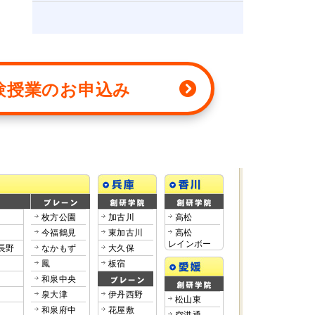
験授業
のお申込み
枚方公園
加古川
高松
今福鶴見
東加古川
高松
レインボー
長野
なかもず
大久保
鳳
板宿
和泉中央
泉大津
伊丹西野
松山東
和泉府中
花屋敷
空港通