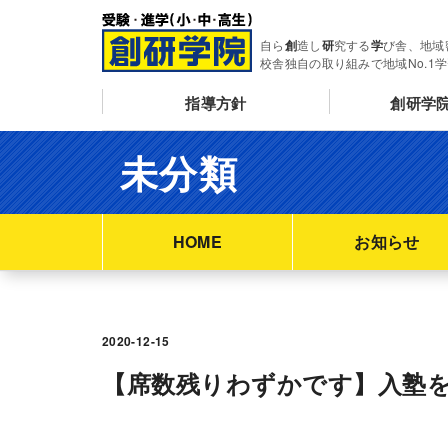
自ら
創
造し
研
究する
学
び舎、地域
校舎独自の取り組みで地域No.1
指導方針
創研学
未分類
HOME
お知らせ
2020-12-15
【席数残りわずかです】入塾