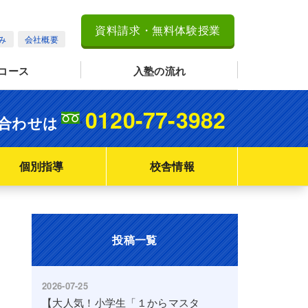
資料請求・無料体験授業
み
会社概要
コース
入塾の流れ
0120-77-3982
合わせは
個別指導
校舎情報
投稿一覧
ら
2026-07-25
【大人気！小学生「１からマスタ