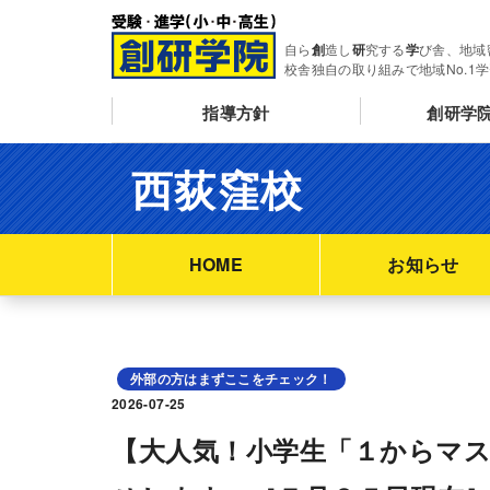
自ら
創
造し
研
究する
学
び舎、地域
校舎独自の取り組みで地域No.1
指導方針
創研学
西荻窪校
HOME
お知らせ
外部の方はまずここをチェック！
2026-07-25
【大人気！小学生「１からマ