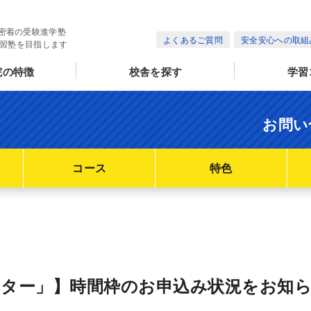
密着の受験進学塾
よくあるご質問
安全安心への取組
学習塾を目指します
院の特徴
校舎を探す
学習
お問い
コース
特色
スター」】時間枠のお申込み状況をお知