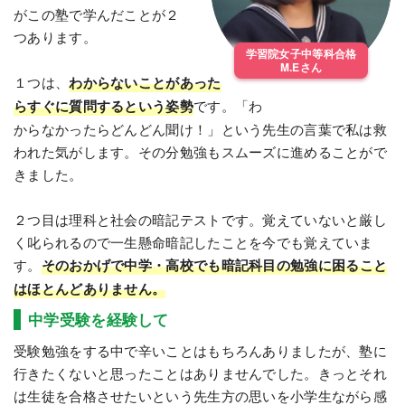
がこの塾で学んだことが２
つあります。
学習院女子中等科合格
M.Eさん
１つは、
わからないことがあった
らすぐに質問するという姿勢
です。「わ
からなかったらどんどん聞け！」という先生の言葉で私は救
われた気がします。その分勉強もスムーズに進めることがで
きました。
２つ目は理科と社会の暗記テストです。覚えていないと厳し
く叱られるので一生懸命暗記したことを今でも覚えていま
す。
そのおかげで中学・高校でも暗記科目の勉強に困ること
はほとんどありません。
中学受験を経験して
受験勉強をする中で辛いことはもちろんありましたが、塾に
行きたくないと思ったことはありませんでした。きっとそれ
は生徒を合格させたいという先生方の思いを小学生ながら感