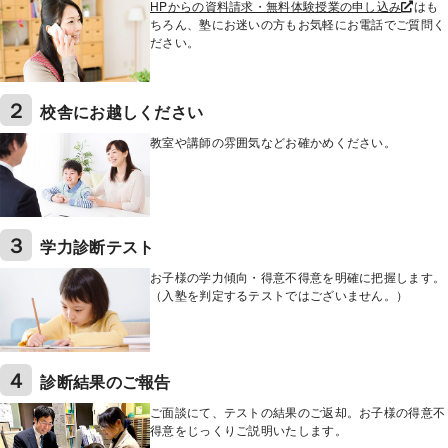
HPからの資料請求・無料体験授業の申し込み
はも
ちろん、塾にお迷いの方もお気軽にお電話でご質問く
ださい。
２
校舎にお越しください
教室や講師の雰囲気などお確かめください。
３
学力診断テスト
お子様の学力傾向・得意不得意を明確に把握します。
（入塾を判定するテストではございません。）
４
診断結果のご報告
ご面談にて、テストの結果のご返却。お子様の得意不
得意をじっくりご説明いたします。