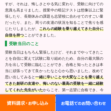
すが、それは、悔しさとやる気に変わり、受験に向けての
意識も高まりました。授業中の暗記テストは想像以上に緊
張したり、長期休みの課題も志望校に合わせてのすごい量
だったり、また、周りの友達の状況を知ることで焦りを感
じたりしましたが、
これらの経験を乗り越えてきた自分に
自信を持つ
ことができました。
受験当日のこと
受験当日はもちろん緊張したけど、それまでやってきたこ
とを自信に変えて試験に取り組めたため、自分の最大限の
力を出して受験に臨むことができ、合格と知ったときは本
当に頑張ってきて良かったなと心から思いました。改めて
思い出してみると
一緒に辛いことや大変なことを乗り越え
てきた創研の友達や、悔いのない最高の受験を一緒に経験
してくれた先生がいた
からこそ、第一志望に合格でき、今
の中学生生活を送れているのだと実感しています。創研生
として受験に臨むことができうれしかったです。