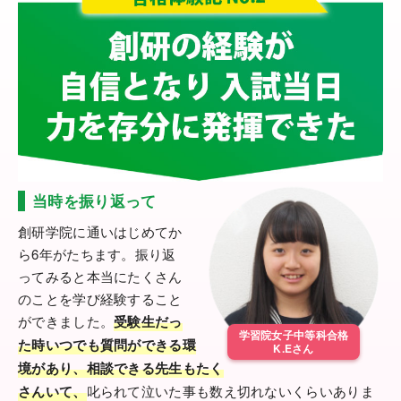
当時を振り返って
創研学院に通いはじめてか
ら6年がたちます。振り返
ってみると本当にたくさん
のことを学び経験すること
ができました。
受験生だっ
学習院女子中等科合格
た時いつでも質問ができる環
K.Eさん
境があり、相談できる先生もたく
さんいて、
叱られて泣いた事も数え切れないくらいありま