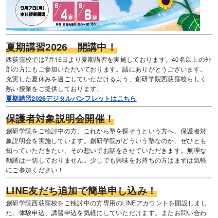
夏期講習2026 開講中！
西荻窪校では7月16日より夏期講習を実施しております。40名以上の外
部の方にもご参加いただいております。誠にありがとうございます。
充実した夏休みを過ごしていただけるよう、創研学院西荻窪校らしく
熱い授業をご提供しております。
夏期講習2026デジタルパンフレットはこちら
保護者対象説明会開催！
創研学院をご検討中の方、これから塾を探そうという方へ、保護者対
象説明会を実施しています。創研学院がどういう塾なのか、ぜひとも
知っていただきたい。その想いでお話をさせていただきます。無理な
勧誘は一切しておりません。少しでも興味をお持ちの方はまずは気軽
にご参加ください！
LINE友だち追加で簡単申し込み！
創研学院西荻窪校をご検討中の方専用のLINEアカウントを開設しまし
た。体験申込、講習申込を気軽にしていただけます。またお問い合わ