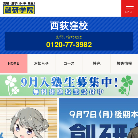
MENU
西荻窪校
お問い合わせは
0120-77-3982
HOME
お知らせ
コース
特色
校舎情報