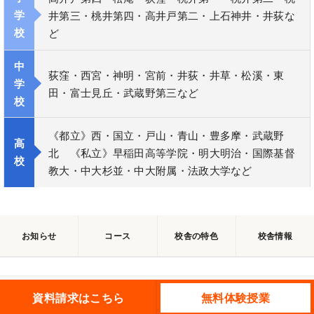
学
井第三・桃井第四・高井戸第二・上石神井・井荻な
校
ど
中
荻窪・西宮・神明・宮前・井荻・井草・松溪・東
学
田・富士見丘・武蔵野第三など
校
《都立》西・国立・戸山・青山・豊多摩・武蔵野
高
北 《私立》早稲田高等学院・明大明治・国際基督
校
教大・中大杉並・中大附属・法政大学など
お知らせ
コース
校舎の特色
校舎情報
資料請求はこちら
無料体験授業