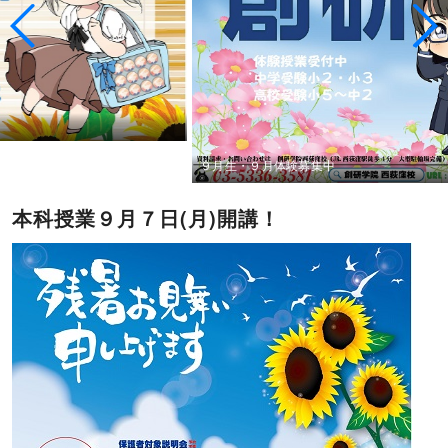
９月生・９月体験募集中
本科授業９月７日(月)開講！