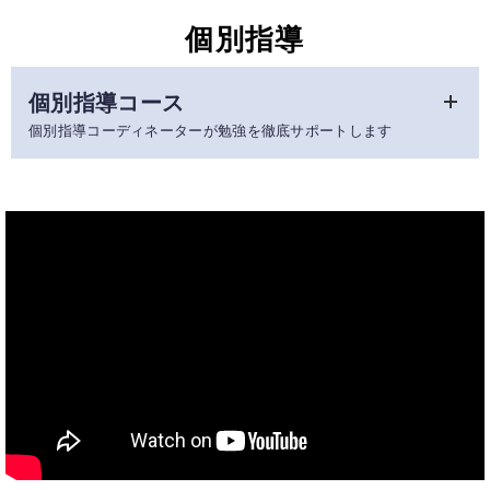
創研学院江坂校では、英検対策講座を開講しております。受検
せください。
試験を年間３回実施します。
算数
木
16:55～18:55
個別指導
級別のクラス分けで、各級に合わせた授業内容を展開します。
３年生からは、作文添削講座や入試特訓なども加わり、全力で
また、問題演習の際は講師が巡回し、一人ひとりに合わせた解
国語
火
16:55～18:25
志望校合格へ導きます。
科目・時間割
説も行うため、個人の理解度に応じた細やかな指導が可能で
個別指導コース
社会
土
13:00～14:00
小学５年生
す。
学年
：中１～中３
個別指導コーディネーターが勉強を徹底サポートします
創研学院ならではの「めんどうみ」で、いち早く合格へ導きま
理科
土
14:00～15:00
国語
水
16:55～17:55
科目
：数学、英語、国語、理科、社会
す。
開講
：
火曜日～土曜日
算数
金
16:55～17:55
小学５年生
個別指導では熱意のある講師陣が志望校へ向けた学習カリキュ
学年
：中学生
ラムを組み立てます。
算数
水
16:55～19:25
科目・時間割
小学６年生
開講
：木曜日
個人個人に合わせたカリキュラムが特長の個別指導ですが、個
国語
金
16:55～18:55
中学１年生
別指導単体の塾では、他の生徒さんとの学び合いや、競争とい
算数
水
17:55～19:25
ったクラス授業のメリットを得ることができません。クラス授
科目・時間割
社会
土
14:00～15:30
英語
水
20:10～21:40
国語
金
17:55～19:25
業も併設している創研学院ならクラス授業との併用もご選択い
全学年
理科
土
15:30～17:00
ただけます。
数学
金
20:10～21:40
英検５級
木
19:00～20:00
国語
土
18:40～19:40
小学６年生
学年
：小１～高３
英検４級
木
19:00～20:00
社会
土
19:40～20:40
人数
：講師１：生徒２名【１コマ90分】
算数
火・金
16:55～18:55
英検３級
木
19:00～20:00
開講
：
火曜日～土曜日
理科
土
20:40～21:40
算数演習
火・金
19:05～19:55
時間
：16:55～、18:25～、20:10～
英検準２級
木
20:00～21:30