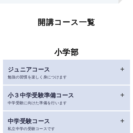
開講コース一覧
小学部
ジュニアコース
勉強の習慣を楽しく身につけます
低学年のうちは生まれ月などによって発達の度合いや学力の差
小３中学受験準備コース
が大きく、生徒一人ひとりに合わせた指導が最も重要な時期で
中学受験に向けた準備を行います
す。
創研学院のジュニアコースでは、学校の先取りを意識し、漢
中学入試は小学校の教科書レベルをはるかに超えています。
中学受験コース
字・計算の力を鍛えつつ、必要に応じて発展問題や基礎の復習
本格的な中学受験カリキュラムがスタートする小学４年までの
などを織り交ぜながら指導にあたります。講師はいずれも中・
私立中学の受験コースです
１年間で基礎学力を向上させ、中学受験コースへの橋渡しをす
高・大学受験の指導経験が豊富ですから、「難関・中堅私立中