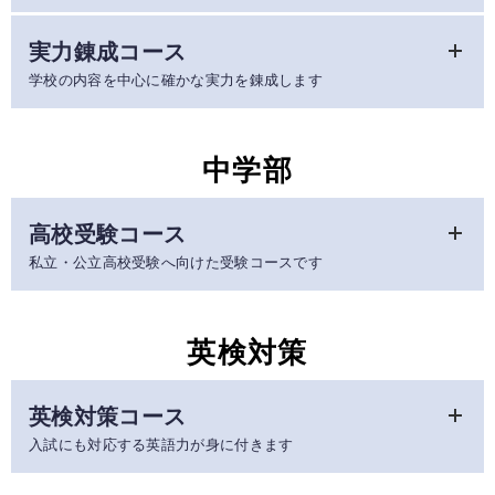
るのが本コースです。極端に難易度の高い内容は取り扱わず、
学受験を考えている」「公立中学から文理学科に進学したい」
受験指導に精通した経験豊富な講師陣が、生徒一人ひとりの学
実力錬成コース
計算力や漢字の知識、問題の読み方・答え方や学習に取り組む
といった様々なニーズに応え、お子さまの将来を見据えた授業
力や性格を見極め、きめ細かく指導します。
姿勢・習慣を身につけていきます。
を提供できます。
学校の内容を中心に確かな実力を錬成します
「教養を深めること」と「点を取らせ合格へ導くこと」を両立
また、中学受験するか迷われている方にも、本コースの受講を
また、ジュニアコースは曜日・時間を選べるので、習い事との
する授業を提供しています。また、創研学院独自テストを年間
おすすめします。中学受験する決意が固まった時に何も準備が
両立も可能です。授業の振替にも対応していますので、体調不
将来の高校受験で難関国私立高校や文理学科はじめ難関・中堅
１１回実施。１ヵ月ごとに目標を設定することで生徒のモチベ
ととのっていないと後れをとってしまいますし、もし中学受験
良などでお休みされても安心です。
中学部
公立高校合格を目指すコースです。
ーションを向上させます。
しないという結論に至ったとしても、本コースで身につけた考
算数は小学校での学習内容を先取りし、中学校での学習に必要
本コースでは欠席補習や宿題のフォローなど、授業以外の部分
え方・解き方は必ず後に活きてくるからです。
学年
：年長～小３
な計算力と考える力を鍛えます。国語は様々な文章に触れなが
でもお子さまの第一志望合格に向けて全力で支えます。途中入
科目
：算数、国語
高校受験コース
ら語彙を増やし、読み取る力・イメージする力を養います。ま
塾や転塾の場合でも、本コースに無理なく合流できるよう、お
学年
：小３
開講
：〈火～金〉15:55～16:55、16:55～17:55
私立・公立高校受験へ向けた受験コースです
た、漢字検定の取得を推奨しており、毎回の授業ごとに漢字小
子さまの学習状況を考慮した補習のご提案をいたしますのでご
科目
：算数、国語
〈土〉 13:00～14:00、14:00～15:00
テストを実施しています。
安心ください。
開講
：
水曜日、金曜日
小学校の勉強だけでは、客観的な学力を知る機会は限られるも
時間
：15:55～16:55
本コースでは、難関国私立高校や上位私立・公立高校など、そ
のです。本コースでは年間６回の外部模擬試験を実施し、学習
英検対策
学年
：小４～小６
れぞれの志望校合格を目指します。
到達度をはかっています。
科目
：算数、国語、理科、社会
第一志望校合格を勝ち取るには、まず学校の定期テストでしっ
開講
：
火曜日～土曜日
かり得点することが不可欠です。本コースでは中学校内容の先
英検対策コース
学年
：小４～小６
取りをしつつ、受験に必要な思考力・応用力を養います。
科目
：算数、国語
入試にも対応する英語力が身に付きます
さらに、定期テスト２週間前からは週３回のテスト勉強会を実
科目・時間割
開講
：火曜日～金曜日
施し、勉強時間を確保しています。また、大阪府下での客観的
小学４年生
※小４はジュニアコースに準じますので詳細はお問い合わ
な自分の学力を知り、志望校までの距離を測るため、外部模擬