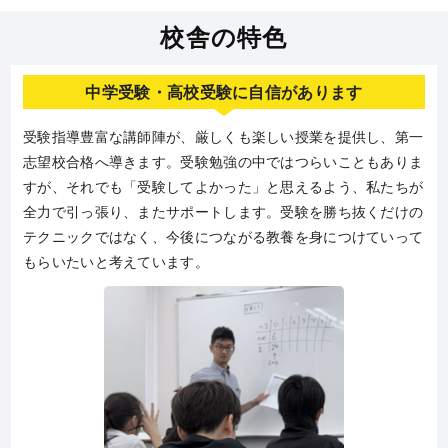
国語
木
16:55～18:55
中学２年生
英検２級
木
20:00～21:30
校舎の特色
国語演習
木
19:05～19:55
数学
火
20:10～21:40
理科
土
14:00～15:30
英語
金
20:10～21:40
中学受験・高校受験に自信があります
社会
土
15:30～17:00
社会
土
18:40～19:40
入試実戦セミナー
９月より開講
受験指導豊富な講師陣が、厳しくも楽しい授業を提供し、第一
理科
土
19:40～20:40
志望校合格へ導きます。受験勉強の中ではつらいこともありま
国語
土
20:40～21:40
すが、それでも「受験してよかった」と思えるよう、私たちが
全力で引っ張り、またサポートします。受験を勝ち抜くだけの
中学３年生
テクニックではなく、今後につながる教養を身につけていって
英語
火
19:40～21:40
もらいたいと考えています。
数学
水
19:40～21:40
理科
土
18:40～19:40
国語
土
19:40～20:40
社会
土
20:40～21:40
全学年
テスト対策勉強会