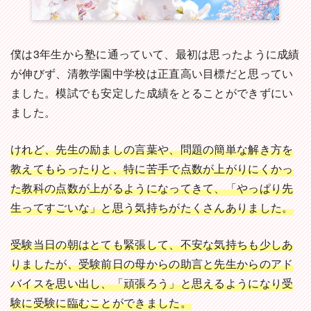
僕は3年生から塾に通っていて、最初は思ったように成績
が伸びず、清教学園中学校は正直高い目標だと思ってい
ました。模試でも安定した成績をとることができずにい
ました。
けれど、先生の励ましの言葉や、問題の簡単な解き方を
教えてもらったりと、特に苦手で点数が上がりにくかっ
た教科の点数が上がるようになってきて、「やっぱり先
生ってすごいな」と思う気持ちがたくさんありました。
受験当日の朝はとても緊張して、不安な気持ちも少しあ
りましたが、受験前日の母からの助言と先生からのアド
バイスを思い出し、「頑張ろう」と思えるようになり受
験に受験に臨むことができました。