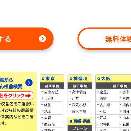
する
無料体
自由が丘
高津駅前
寝屋川
古市
大井町
辻堂
牧野
喜志
経堂
武蔵小杉
古川橋
河内
池上
藤沢本町
守口
国分
大森
江坂
山本
西荻窪
北梅田
花園
荏原町
関目
志紀