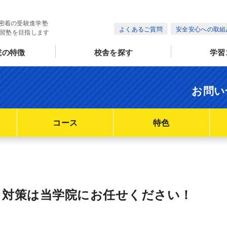
密着の受験進学塾
よくあるご質問
安全安心への取組
学習塾を目指します
院の特徴
校舎を探す
学習
お問い
コース
特色
ト対策は当学院にお任せください！