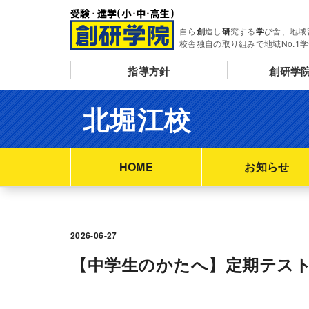
自ら
創
造し
研
究する
学
び舎、地域
校舎独自の取り組みで地域No.1
指導方針
創研学
北堀江校
HOME
お知らせ
2026-06-27
【中学生のかたへ】定期テス