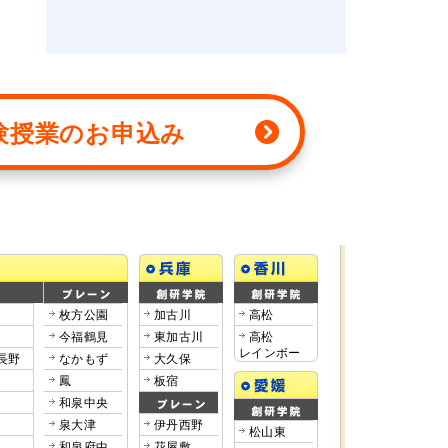
験授業
のお申込み
枚方公園
加古川
高松
今福鶴見
東加古川
高松
レインボー
長野
なかもず
大久保
鳳
板宿
和泉中央
泉大津
伊丹西野
松山東
和泉府中
花屋敷