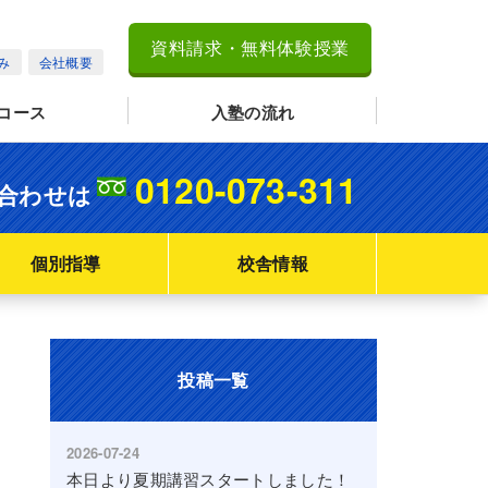
資料請求・無料体験授業
み
会社概要
コース
入塾の流れ
0120-073-311
合わせは
個別指導
校舎情報
投稿一覧
2026-07-24
本日より夏期講習スタートしました！