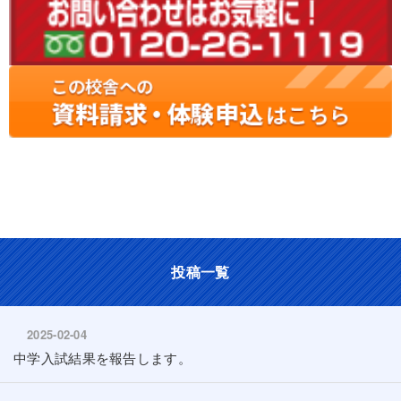
中学受験 藤井寺 羽曳野 松原 富田林 小3 小4 小
5 小6 富田林中学
投稿一覧
2025-02-04
中学入試結果を報告します。