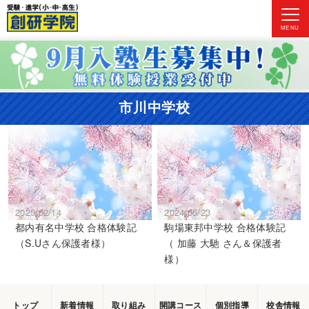
MENU
市川中学校
2025/02/14
2024/05/23
都内有名中学校 合格体験記
駒場東邦中学校 合格体験記
（S.Uさん保護者様）
（ 加藤 大馳 さん＆保護者
様）
トップ
新着情報
取り組み
開講コース
個別指導
校舎情報