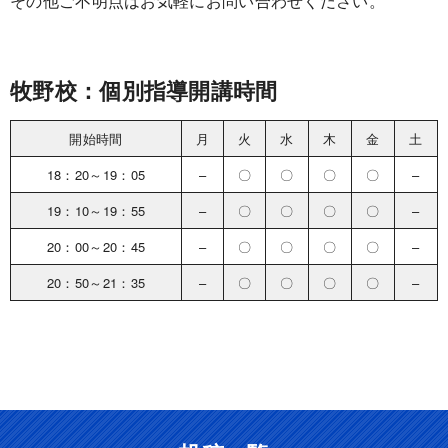
その他ご不明点はお気軽にお問い合わせください。
牧野校：個別指導開講時間
開始時間
月
火
水
木
金
土
18：20～19：05
–
〇
〇
〇
〇
–
19：10～19：55
–
〇
〇
〇
〇
–
20：00～20：45
–
〇
〇
〇
〇
–
20：50～21：35
–
〇
〇
〇
〇
–