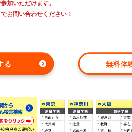
ご参加いただけます。
までお問い合わせください
！
する
無料体
自由が丘
高津駅前
寝屋川
古市
大井町
辻堂
牧野
喜志
経堂
武蔵小杉
古川橋
河内