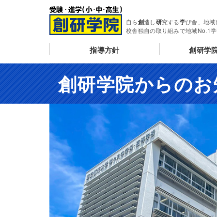
自ら
創
造し
研
究する
学
び舎、地域
校舎独自の取り組みで地域No.1
指導方針
創研学
創研学院からのお