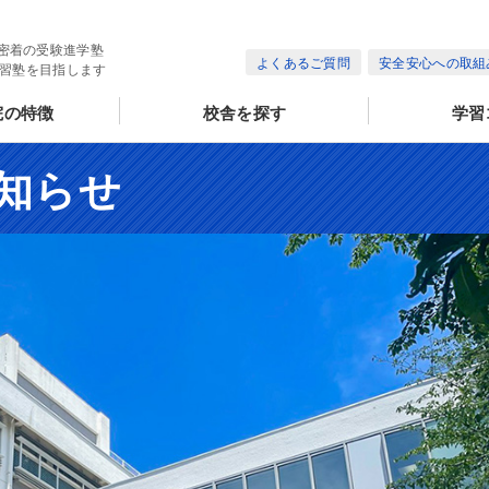
密着の受験進学塾
よくあるご質問
安全安心への取組
学習塾を目指します
院の特徴
校舎を探す
学習
知らせ