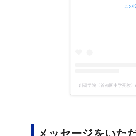
この投
創研学院〈首都圏中学受験〉(@so
メッセージをいた